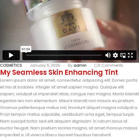
COSMETICS
January 5, 2025
By
admin
0 Comments
My Seamless Skin Enhancing Tint
Lorem ipsum dolor sit amet, consectetur adipiscing elit. Donec porta
et nisi at sodales. Integer sit amet sapien magna. Quisque elit
sapien, volutpat ut imperdiet vitae, congue nec magna. Morbi blandit
egestas leo non elementum. Mauris blandit non mauris eu pretium.
Vivamus pellentesque metus nisl, tincidunt aliquet magna volutpat a.
Proin tempor metus vulputate, vestibulum urna eget, tempus turpis.
Nam suscipit tortor sed elit aliquam dignissim. In rutrum lacus id
auctor feugiat. Nam pretium lacinia magna, sit amet rhoncus massa
imperdiet a. Ut viverra libero laoreet faucibus hendrerit.