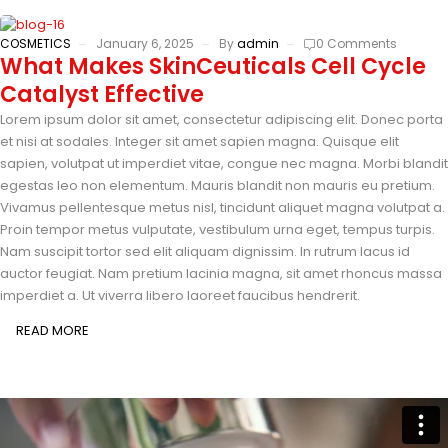
COSMETICS
January 6, 2025
By
admin
0 Comments
What Makes SkinCeuticals Cell Cycle
Catalyst Effective
Lorem ipsum dolor sit amet, consectetur adipiscing elit. Donec porta
et nisi at sodales. Integer sit amet sapien magna. Quisque elit
sapien, volutpat ut imperdiet vitae, congue nec magna. Morbi blandit
egestas leo non elementum. Mauris blandit non mauris eu pretium.
Vivamus pellentesque metus nisl, tincidunt aliquet magna volutpat a.
Proin tempor metus vulputate, vestibulum urna eget, tempus turpis.
Nam suscipit tortor sed elit aliquam dignissim. In rutrum lacus id
auctor feugiat. Nam pretium lacinia magna, sit amet rhoncus massa
imperdiet a. Ut viverra libero laoreet faucibus hendrerit.
READ MORE