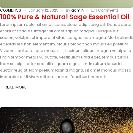
COSMETICS
January 12, 2025
By
admin
4 Comments
100% Pure & Natural Sage Essential Oil
Lorem ipsum dolor sit amet, consectetur adipiscing elit. Donec porta
et nisi at sodales. Integer sit amet sapien magna. Quisque elit
sapien, volutpat ut imperdiet vitae, congue nec magna. Morbi blandit
egestas leo non elementum. Mauris blandit non mauris eu pretium.
Vivamus pellentesque metus nisl, tincidunt aliquet magna volutpat a.
Proin tempor metus vulputate, vestibulum urna eget, tempus turpis.
Nam suscipit tortor sed elit aliquam dignissim. In rutrum lacus id
auctor feugiat. Nam pretium lacinia magna, sit amet rhoncus massa
imperdiet a. Ut viverra libero laoreet faucibus hendrerit.
READ MORE