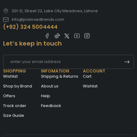
201-D, Street 22, Lake City Meadows, Lahore
info@prelovedtrends.com
(+92) 324 5004444
Let’s keep in touch
SHOPPING
INFOMATION
ACCOUNT
Wishlist
Shipping & Returns
Cart
Shop by Brand
About us
Wishlist
Offers
Help
Track order
Feedback
Size Guide