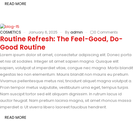
READ MORE
COSMETICS
January 6, 2025
By
admin
0 Comments
Routine Refresh: The Feel-Good, Do-
Good Routine
Lorem ipsum dolor sit amet, consectetur adipiscing elit. Donec porta
et nisi at sodales. Integer sit amet sapien magna. Quisque elit
sapien, volutpat ut imperdiet vitae, congue nec magna. Morbi blandit
egestas leo non elementum. Mauris blandit non mauris eu pretium.
Vivamus pellentesque metus nisl, tincidunt aliquet magna volutpat a.
Proin tempor metus vulputate, vestibulum urna eget, tempus turpis.
Nam suscipit tortor sed elit aliquam dignissim. In rutrum lacus id
auctor feugiat. Nam pretium lacinia magna, sit amet rhoncus massa
imperdiet a. Ut viverra libero laoreet faucibus hendrerit.
READ MORE