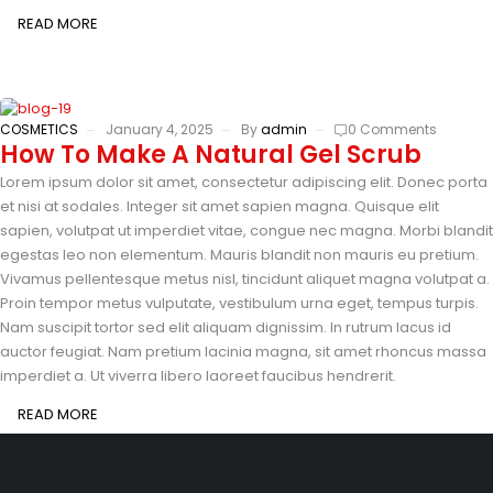
READ MORE
COSMETICS
January 4, 2025
By
admin
0 Comments
How To Make A Natural Gel Scrub
Lorem ipsum dolor sit amet, consectetur adipiscing elit. Donec porta
et nisi at sodales. Integer sit amet sapien magna. Quisque elit
sapien, volutpat ut imperdiet vitae, congue nec magna. Morbi blandit
egestas leo non elementum. Mauris blandit non mauris eu pretium.
Vivamus pellentesque metus nisl, tincidunt aliquet magna volutpat a.
Proin tempor metus vulputate, vestibulum urna eget, tempus turpis.
Nam suscipit tortor sed elit aliquam dignissim. In rutrum lacus id
auctor feugiat. Nam pretium lacinia magna, sit amet rhoncus massa
imperdiet a. Ut viverra libero laoreet faucibus hendrerit.
READ MORE