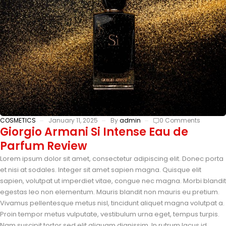
COSMETICS
January 11, 2025
By
admin
0 Comments
Giorgio Armani Si Intense Eau de
Parfum Review
Lorem ipsum dolor sit amet, consectetur adipiscing elit. Donec porta
et nisi at sodales. Integer sit amet sapien magna. Quisque elit
sapien, volutpat ut imperdiet vitae, congue nec magna. Morbi blandit
egestas leo non elementum. Mauris blandit non mauris eu pretium.
Vivamus pellentesque metus nisl, tincidunt aliquet magna volutpat a.
Proin tempor metus vulputate, vestibulum urna eget, tempus turpis.
Nam suscipit tortor sed elit aliquam dignissim. In rutrum lacus id